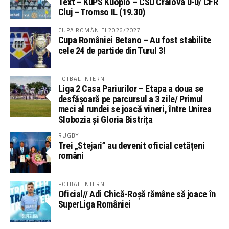
Text – KuPS Kuopio – CSU Craiova 0-0/ CFR
Cluj – Tromso IL (19.30)
CUPA ROMÂNIEI 2026/2027
Cupa României Betano – Au fost stabilite
cele 24 de partide din Turul 3!
FOTBAL INTERN
Liga 2 Casa Pariurilor – Etapa a doua se
desfășoară pe parcursul a 3 zile/ Primul
meci al rundei se joacă vineri, între Unirea
Slobozia și Gloria Bistrița
RUGBY
Trei „Stejari” au devenit oficial cetățeni
români
FOTBAL INTERN
Oficial// Adi Chică-Roșă rămâne să joace în
SuperLiga României