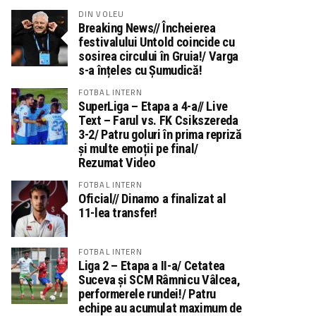
DIN VOLEU
Breaking News// Încheierea
festivalului Untold coincide cu
sosirea circului în Gruia!/ Varga
s-a înțeles cu Șumudică!
FOTBAL INTERN
SuperLiga – Etapa a 4-a// Live
Text – Farul vs. FK Csikszereda
3-2/ Patru goluri în prima repriză
și multe emoții pe final/
Rezumat Video
FOTBAL INTERN
Oficial// Dinamo a finalizat al
11-lea transfer!
FOTBAL INTERN
Liga 2 – Etapa a II-a/ Cetatea
Suceva și SCM Râmnicu Vâlcea,
performerele rundei!/ Patru
echipe au acumulat maximum de