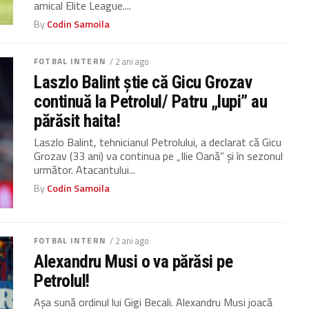
amical Elite League....
By
Codin Samoila
FOTBAL INTERN
/ 2 ani ago
Laszlo Balint știe că Gicu Grozav
continuă la Petrolul/ Patru „lupi” au
părăsit haita!
Laszlo Balint, tehnicianul Petrolului, a declarat că Gicu
Grozav (33 ani) va continua pe „Ilie Oană” și în sezonul
următor. Atacantului...
By
Codin Samoila
FOTBAL INTERN
/ 2 ani ago
Alexandru Musi o va părăsi pe
Petrolul!
Așa sună ordinul lui Gigi Becali. Alexandru Musi joacă