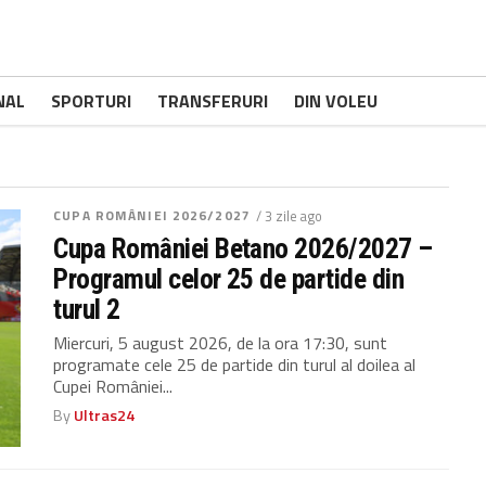
NAL
SPORTURI
TRANSFERURI
DIN VOLEU
CUPA ROMÂNIEI 2026/2027
/ 3 zile ago
Cupa României Betano 2026/2027 –
Programul celor 25 de partide din
turul 2
Miercuri, 5 august 2026, de la ora 17:30, sunt
programate cele 25 de partide din turul al doilea al
Cupei României...
By
Ultras24