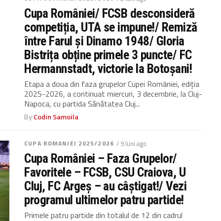
Cupa României/ FCSB desconsideră
competiția, UTA se impune!/ Remiză
între Farul și Dinamo 1948/ Gloria
Bistrița obține primele 3 puncte/ FC
Hermannstadt, victorie la Botoșani!
Etapa a doua din faza grupelor Cupei României, ediția
2025-2026, a continuat miercuri, 3 decembrie, la Cluj-
Napoca, cu partida Sănătatea Cluj...
By
Codin Samoila
CUPA ROMANIEI 2025/2026
/ 9 luni ago
Cupa României – Faza Grupelor/
Favoritele – FCSB, CSU Craiova, U
Cluj, FC Argeș – au câștigat!/ Vezi
programul ultimelor patru partide!
Primele patru partide din totalul de 12 din cadrul