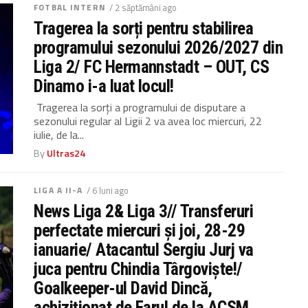
FOTBAL INTERN
/ 2 săptămâni ago
Tragerea la sorți pentru stabilirea
programului sezonului 2026/2027 din
Liga 2/ FC Hermannstadt – OUT, CS
Dinamo i-a luat locul!
Tragerea la sorți a programului de disputare a
sezonului regular al Ligii 2 va avea loc miercuri, 22
iulie, de la...
By
Ultras24
LIGA A II-A
/ 6 luni ago
News Liga 2& Liga 3// Transferuri
perfectate miercuri și joi, 28-29
ianuarie/ Atacantul Sergiu Jurj va
juca pentru Chindia Târgoviște!/
Goalkeeper-ul David Dincă,
achiziționat de Farul de la ACSM