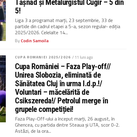
Tășnad și Metalurgistul Cugir – 5 din
5!
Liga 3 a programat marți, 23 septembrie, 33 de
partide din cadrul etapei a 5-a, sezon regular- ediția
2025/2026. Celelalte 14...
By
Codin Samoila
CUPA ROMANIEI 2025/2026
/ 11 luni ago
Cupa României – Faza Play-off//
Unirea Slobozia, eliminată de
Sănătatea Cluj în urma l.d.p.!/
Voluntari – măcelărită de
Csikszereda!/ Petrolul merge în
grupele competiției!
Faza Play-Off-ului a început marți, 26 august, în
Ghencea, cu partida dintre Steaua și UTA, scor 0-2.
Astăzi, de la ora...