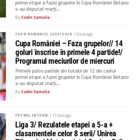
primei etape a fazei grupelor în Cupa României Betano
s-au disputat marți....
By
Codin Samoila
CUPA ROMANIEI 2025/2026
/ 9 luni ago
Cupa României – Faza grupelor// 14
goluri înscrise în primele 4 partide!/
Programul meciurilor de miercuri
Primele patru partide din totalul de 12 din cadrul
primei etape a fazei grupelor în Cupa României Betano
s-au disputat marți....
By
Codin Samoila
FOTBAL INTERN
/ 11 luni ago
Liga 3/ Rezulatele etapei a 5-a +
clasamentele celor 8 serii/ Unirea