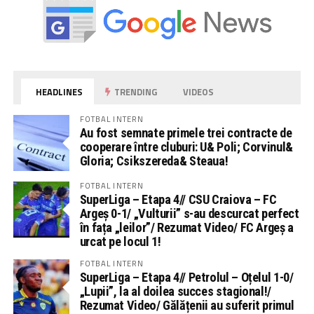
HEADLINES
TRENDING
VIDEOS
FOTBAL INTERN
Au fost semnate primele trei contracte de
cooperare între cluburi: U& Poli; Corvinul&
Gloria; Csikszereda& Steaua!
FOTBAL INTERN
SuperLiga – Etapa 4// CSU Craiova – FC
Argeș 0-1/ „Vulturii” s-au descurcat perfect
în fața „leilor”/ Rezumat Video/ FC Argeș a
urcat pe locul 1!
FOTBAL INTERN
SuperLiga – Etapa 4// Petrolul – Oțelul 1-0/
„Lupii”, la al doilea succes stagional!/
Rezumat Video/ Gălățenii au suferit primul