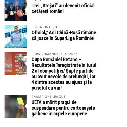
Trei „Stejari” au devenit oficial
cetățeni români
FOTBAL INTERN
Oficial// Adi Chică-Roșă rămâne
să joace în SuperLiga României
CUPA ROMÂNIEI 2026/2027
Cupa României Betano –
Rezultatele înregistrate în turul
2 al competiției/ Șapte partide
au avut nevoie de prelungiri, iar
4 dintre acestea au ajuns și la
punctul cu var!
CHAMPIONS LEAGUE
UEFA a mărit pragul de
suspendare pentru cartonașele
galbene în cupele europene