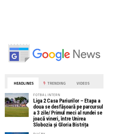
HEADLINES
TRENDING
VIDEOS
FOTBAL INTERN
Liga 2 Casa Pariurilor – Etapa a
doua se desfășoară pe parcursul
a 3 zile/ Primul meci al rundei se
joacă vineri, între Unirea
Slobozia și Gloria Bistrița
RUGBY