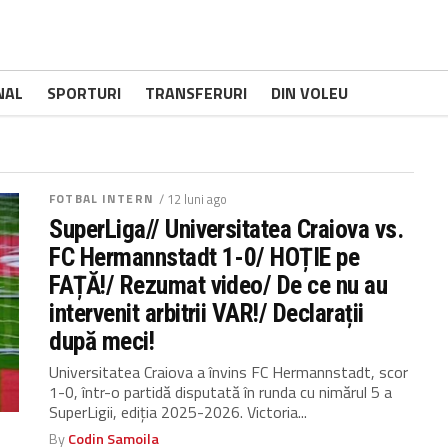
NAL
SPORTURI
TRANSFERURI
DIN VOLEU
FOTBAL INTERN
/ 12 luni ago
SuperLiga// Universitatea Craiova vs.
FC Hermannstadt 1-0/ HOȚIE pe
FAȚĂ!/ Rezumat video/ De ce nu au
intervenit arbitrii VAR!/ Declarații
după meci!
Universitatea Craiova a învins FC Hermannstadt, scor
1-0, într-o partidă disputată în runda cu nimărul 5 a
SuperLigii, ediția 2025-2026. Victoria...
By
Codin Samoila