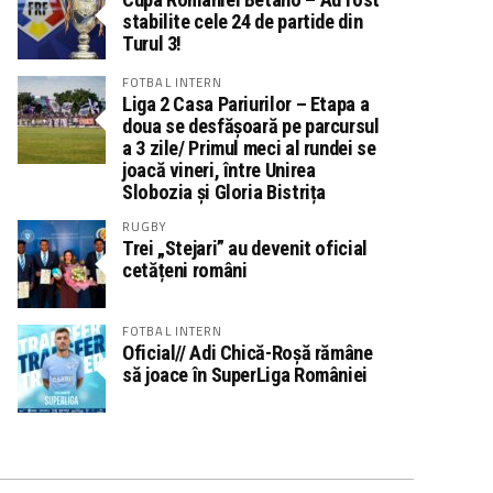
stabilite cele 24 de partide din
Turul 3!
FOTBAL INTERN
Liga 2 Casa Pariurilor – Etapa a
doua se desfășoară pe parcursul
a 3 zile/ Primul meci al rundei se
joacă vineri, între Unirea
Slobozia și Gloria Bistrița
RUGBY
Trei „Stejari” au devenit oficial
cetățeni români
FOTBAL INTERN
Oficial// Adi Chică-Roșă rămâne
să joace în SuperLiga României