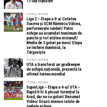
11-lea transfer!
FOTBAL INTERN
Liga 2 – Etapa a II-a/ Cetatea
Suceva și SCM Râmnicu Vâlcea,
performerele rundei!/ Patru
echipe au acumulat maximum de
puncte și tot atâtea niciunul!/
Medie de 3 goluri pe meci/ Etapa
se încheie duminică, la
Târgoviște
FOTBAL INTERN
UTA a transferat un goalkeeper
de echipă națională, prezentă la
ultimul turneu mondial
FOTBAL INTERN
SuperLiga – Etapa a 4-a// UTA –
Rapid 0-0/ A plouat torențial la
Arad, dar nu cu goluri/ Rezumat
Video/ Ocazii imense ratate de
ambele echipe