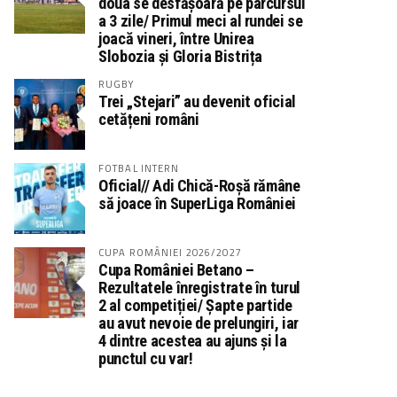
doua se desfășoară pe parcursul
a 3 zile/ Primul meci al rundei se
joacă vineri, între Unirea
Slobozia și Gloria Bistrița
RUGBY
Trei „Stejari” au devenit oficial
cetățeni români
FOTBAL INTERN
Oficial// Adi Chică-Roșă rămâne
să joace în SuperLiga României
CUPA ROMÂNIEI 2026/2027
Cupa României Betano –
Rezultatele înregistrate în turul
2 al competiției/ Șapte partide
au avut nevoie de prelungiri, iar
4 dintre acestea au ajuns și la
punctul cu var!