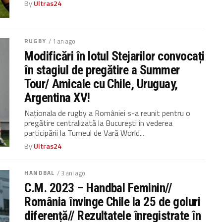
By
Ultras24
RUGBY
/ 1 an ago
Modificări în lotul Stejarilor convocați
în stagiul de pregătire a Summer
Tour/ Amicale cu Chile, Uruguay,
Argentina XV!
Naționala de rugby a României s-a reunit pentru o
pregătire centralizată la București în vederea
participării la Turneul de Vară World...
By
Ultras24
HANDBAL
/ 3 ani ago
C.M. 2023 – Handbal Feminin//
România învinge Chile la 25 de goluri
diferență// Rezultatele înregistrate în