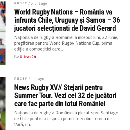
RUGBY
/ o lună ago
World Rugby Nations – România va
înfrunta Chile, Uruguay și Samoa – 36
jucatori selecționati de David Gerard
Naționala de rugby a României a început luni, 22 iunie,
pregătirea pentru World Rugby Nations Cup, prima
ediție a competiției care...
By
Ultras24
RUGBY
/ 1 an ago
News Rugby XV// Stejarii pentru
Summer Tour. Vezi cei 32 de jucători
care fac parte din lotul României
Naționala de rugby a României a plecat spre Santiago
de Chile pentru a disputa primul meci din Turneu de
Vară, un...