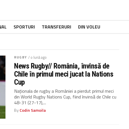
NAL
SPORTURI
TRANSFERURI
DIN VOLEU
RUGBY
/ o lună ago
News Rugby// România, învinsă de
Chile în primul meci jucat la Nations
Cup
Naționala de rugby a României a pierdut primul meci
din World Rugby Nations Cup, fiind învinsă de Chile cu
48-31 (27-17),...
By
Codin Samoila