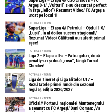
SuperLiga – Etapa 4// CSU Craiova – FC
Argeș 0-1/ „Vulturii” s-au descurcat perfect
în fața „leilor”/ Rezumat Video/ FC Argeș a
urcat pe locul 1!
FOTBAL INTERN
SuperLiga – Etapa 4// Petrolul – Oțelul 1-0/
„Lupii”, la al doilea succes stagional!/
Rezumat Video/ Gălățenii au suferit primul
eșec!
FOTBAL INTERN
Liga 2 – Etapa a II-a – Patru goluri, două
penalty-uri și două „roșii”, lângă Turnul
Chindiei!
FOTBAL INTERN
Liga de Tineret și Liga Elitelor U17 –
Rezultatele primei runde din sezonul
regular, ediția 2026/2027
FOTBAL INTERN
Oficial// Portarul naționalei Muntenegrului
a semnat cu FC Argeș!/ Dani Coman: „Va