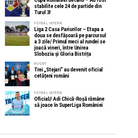
stabilite cele 24 de partide din
Turul 3!
FOTBAL INTERN
Liga 2 Casa Pariurilor – Etapa a
doua se desfășoară pe parcursul
a 3 zile/ Primul meci al rundei se
joacă vineri, între Unirea
Slobozia și Gloria Bistrița
RUGBY
Trei „Stejari” au devenit oficial
cetățeni români
FOTBAL INTERN
Oficial// Adi Chică-Roșă rămâne
să joace în SuperLiga României