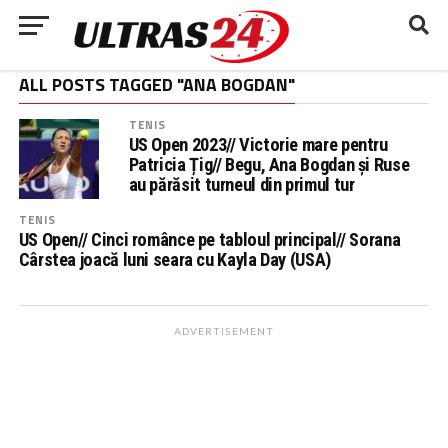
ALL POSTS TAGGED "ANA BOGDAN"
TENIS
US Open 2023// Victorie mare pentru
Patricia Țig// Begu, Ana Bogdan și Ruse
au părăsit turneul din primul tur
TENIS
US Open// Cinci românce pe tabloul principal// Sorana
Cârstea joacă luni seara cu Kayla Day (USA)
ADVERTISEMENT