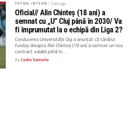
FOTBAL INTERN
/ 2 ani ago
Oficial// Alin Chinteș (18 ani) a
semnat cu „U” Cluj până în 2030/ Va
fi împrumutat la o echipă din Liga 2?
Conducerea Universității Cluj a anunțat că tânărul
fundaș dreapta Alin Chinteș (18 ani) a semnat un nou
contract valabil până în...
By
Codin Samoila