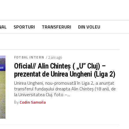
NAL
SPORTURI
TRANSFERURI
DIN VOLEU
FOTBAL INTERN
/ 2 ani ago
Oficial// Alin Chinteș ( „U” Cluj) –
prezentat de Unirea Ungheni (Liga 2)
Unirea Ungheni, nou-promovată în Liga 2, a anunțat
transferul fundașului dreapta Alin Chinteș (18 ani), de
la Universitatea Cluj. foto –...
By
Codin Samoila