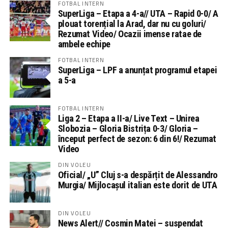
FOTBAL INTERN
SuperLiga – Etapa a 4-a// UTA – Rapid 0-0/ A
plouat torențial la Arad, dar nu cu goluri/
Rezumat Video/ Ocazii imense ratae de
ambele echipe
FOTBAL INTERN
SuperLiga – LPF a anunțat programul etapei
a 5-a
FOTBAL INTERN
Liga 2 – Etapa a II-a/ Live Text – Unirea
Slobozia – Gloria Bistrița 0-3/ Gloria –
început perfect de sezon: 6 din 6!/ Rezumat
Video
DIN VOLEU
Oficial/ „U” Cluj s-a despărțit de Alessandro
Murgia/ Mijlocașul italian este dorit de UTA
DIN VOLEU
News Alert// Cosmin Matei – suspendat