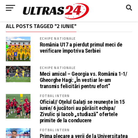
ALL POSTS TAGGED "2 IUNIE"
ECHIPE NATIONALE
România U17 a pierdut primul meci de
verificare împotriva Serbiei
ECHIPE NATIONALE
Meci amical – Georgia vs. România 1-1/
Gheorghe Hagi: „În vestiar le-am
transmis felicitări pentru efort”
FOTBAL INTERN
Oficial// Oțelul Galați se reunește în 15
iunie/ 6 jucători au părăsit echipa/
Zivulic și Iacob „studiază” ofertele
primite de la conducere
FOTBAL INTERN
Prima plecare a verii de la Universitatea