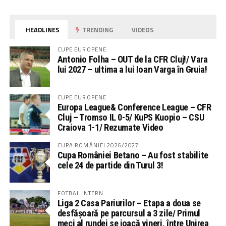
HEADLINES
TRENDING
VIDEOS
CUPE EUROPENE
Antonio Folha – OUT de la CFR Cluj!/ Vara
lui 2027 – ultima a lui Ioan Varga în Gruia!
CUPE EUROPENE
Europa League& Conference League – CFR
Cluj – Tromso IL 0-5/ KuPS Kuopio – CSU
Craiova 1-1/ Rezumate Video
CUPA ROMÂNIEI 2026/2027
Cupa României Betano – Au fost stabilite
cele 24 de partide din Turul 3!
FOTBAL INTERN
Liga 2 Casa Pariurilor – Etapa a doua se
desfășoară pe parcursul a 3 zile/ Primul
meci al rundei se joacă vineri, între Unirea