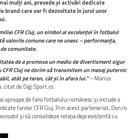
mai mulți ani, prevede și activări dedicate
de brand care vor fi dezvoltate în jurul unor
ui.
liei CFR Cluj, un simbol al excelenței în fotbalul
tă valorile comune care ne unesc – performanța,
ă de comunitate.
tatea de a promova un mediu de divertisment sigur
 cu CFR Cluj ne dorim să transmitem un mesaj puternic
l, atât pe teren, cât și în afara lui.”
– Marius
 citat de Digi Sport.ro.
 aproape de fanii fotbalului românesc și include o
 dedicate fanilor CFR Cluj. Prin acest parteneriat, Don.ro
onsabil și să consolideze relația deja existentă cu