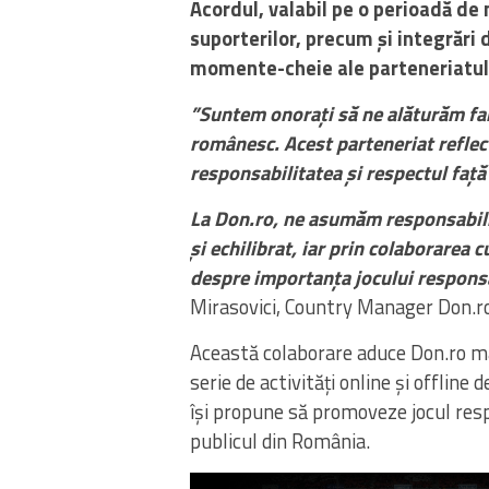
Acordul, valabil pe o perioadă de 
suporterilor, precum și integrări 
momente-cheie ale parteneriatul
”Suntem onorați să ne alăturăm fami
românesc. Acest parteneriat reflec
responsabilitatea și respectul faț
La Don.ro, ne asumăm responsabili
și echilibrat, iar prin colaborarea
despre importanța jocului responsabi
Mirasovici, Country Manager Don.ro,
Această colaborare aduce Don.ro mai
serie de activități online și offline
își propune să promoveze jocul resp
publicul din România.