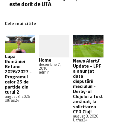
este dorit de UTA
Cele mai citite
Cupa
Home
News Alert//
României
decembrie 7,
Update - LPF
Betano
2016
a anunțat
2026/2027 -
admin
data
Programul
disputării
celor 25 de
meciului! -
partide din
Derby-ul
turul 2
Clujului a fost
august 3, 2026
Ultras24
amânat, la
solicitarea
CFR Cluj!
august 3, 2026
Ultras24