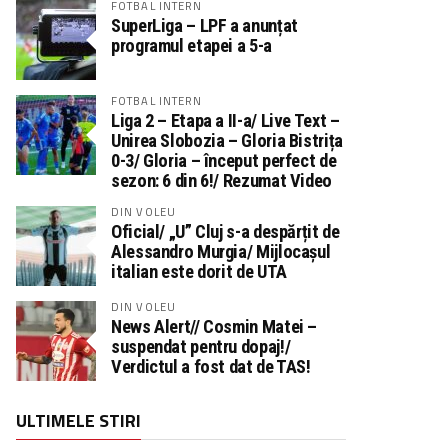
FOTBAL INTERN
SuperLiga – LPF a anunțat
programul etapei a 5-a
FOTBAL INTERN
Liga 2 – Etapa a II-a/ Live Text –
Unirea Slobozia – Gloria Bistrița
0-3/ Gloria – început perfect de
sezon: 6 din 6!/ Rezumat Video
DIN VOLEU
Oficial/ „U” Cluj s-a despărțit de
Alessandro Murgia/ Mijlocașul
italian este dorit de UTA
DIN VOLEU
News Alert// Cosmin Matei –
suspendat pentru dopaj!/
Verdictul a fost dat de TAS!
ULTIMELE STIRI