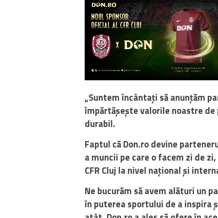
„Suntem încântați să anunțăm par
împărtășește valorile noastre de 
durabil.
Faptul că Don.ro devine partenerul
a muncii pe care o facem zi de zi
CFR Cluj la nivel național și intern
Ne bucurăm să avem alături un pa
în puterea sportului de a inspira
atât, Don.ro a ales să ofere în ac