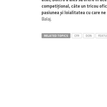
competițional, câte un tricou ofi
pasiunea și loialitatea cu care ne 
Balaj.
RELATED TOPICS
CFR
DON
FEATU