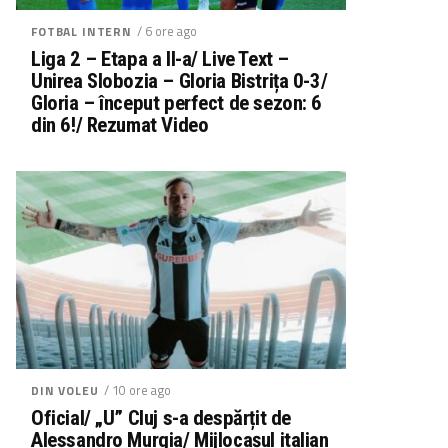
/ 6 ore ago
FOTBAL INTERN
Liga 2 – Etapa a II-a/ Live Text –
Unirea Slobozia – Gloria Bistrița 0-3/
Gloria – început perfect de sezon: 6
din 6!/ Rezumat Video
/ 10 ore ago
DIN VOLEU
Oficial/ „U” Cluj s-a despărțit de
Alessandro Murgia/ Mijlocașul italian