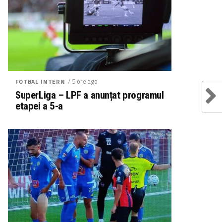
/ 5 ore ago
FOTBAL INTERN
SuperLiga – LPF a anunțat programul
etapei a 5-a