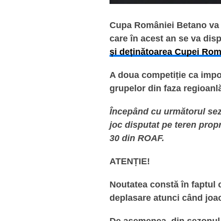
Cupa României Betano va 
care în acest an se va dis
și deținătoarea Cupei Rom
A doua competiție ca impor
grupelor din faza regioanl
Începând cu următorul sezo
joc disputat pe teren propr
30 din ROAF.
ATENȚIE!
Noutatea constă în faptul c
deplasare atunci când joac