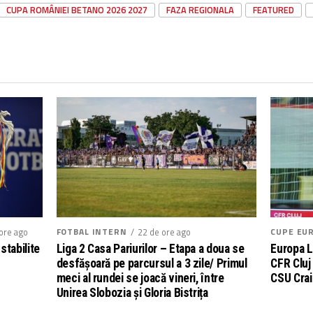
CUPA ROMÂNIEI BETANO 2026 2027
FAZA REGIONALA
FEATURED
ore ago
FOTBAL INTERN
22 de ore ago
CUPE EU
stabilite
Liga 2 Casa Pariurilor – Etapa a doua se
Europa 
desfășoară pe parcursul a 3 zile/ Primul
CFR Cluj
meci al rundei se joacă vineri, între
CSU Crai
Unirea Slobozia și Gloria Bistrița