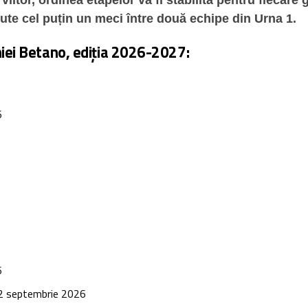
itor, ordinea etapelor va fi stabilită pentru fiecare g
pute cel puțin un meci între două echipe din Urna 1.
iei Betano, ediția 2026-2027:
6
6
 septembrie 2026