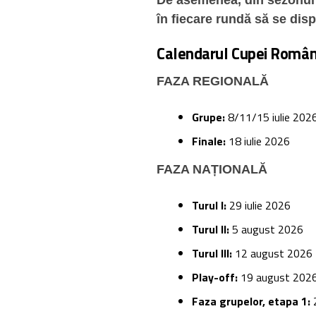
De asemenea, din sezonul vi
în fiecare rundă să se dis
Calendarul Cupei Român
FAZA REGIONALĂ
Grupe:
8/11/15 iulie 202
Finale:
18 iulie 2026
FAZA NAȚIONALĂ
Turul I:
29 iulie 2026
Turul II:
5 august 2026
Turul III:
12 august 2026
Play-off:
19 august 202
Faza grupelor, etapa 1:
2