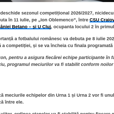
deschide sezonul competițional 2026/2027, nicide
puta în 11 iulie, pe „Ion Oblemenco”, între
CSU Craiov
âniei Betano – și U Cluj
, ocupanta locului 2 în primu
tanță a fotbalului românesc va debuta pe 8 iulie 202
ă a competiției, și se va încheia cu finala programată
n, pentru a asigura fiecărei echipe participante în f
iu, programul meciurilor va fi stabilit conform noilor
ă meciurile echipelor din Urna 1 și Urna 2 vor fi unul
ă între ele.