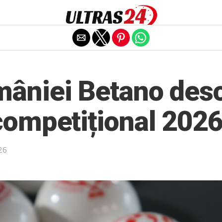
Exit mobile version
âniei Betano des
competițional 202
26