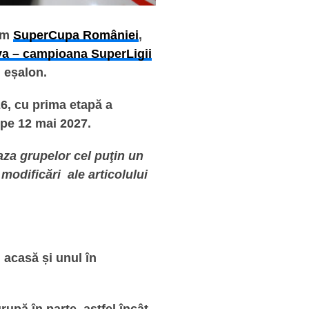
cum
SuperCupa României
,
a – campioana SuperLigii
l eșalon.
6, cu prima etapă a
 pe 12 mai 2027.
aza grupelor cel puţin un
 modificări ale articolului
 acasă și unul în