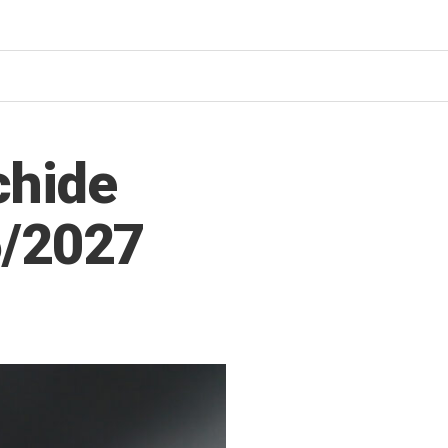
chide
6/2027