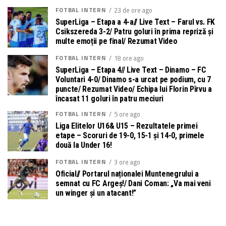
FOTBAL INTERN
23 de ore ago
SuperLiga – Etapa a 4-a// Live Text – Farul vs. FK
Csikszereda 3-2/ Patru goluri în prima repriză și
multe emoții pe final/ Rezumat Video
FOTBAL INTERN
18 ore ago
SuperLiga – Etapa 4// Live Text – Dinamo – FC
Voluntari 4-0/ Dinamo s-a urcat pe podium, cu 7
puncte/ Rezumat Video/ Echipa lui Florin Pîrvu a
încasat 11 goluri în patru meciuri
FOTBAL INTERN
5 ore ago
Liga Elitelor U16& U15 – Rezultatele primei
etape – Scoruri de 19-0, 15-1 și 14-0, primele
două la Under 16!
FOTBAL INTERN
3 ore ago
Oficial// Portarul naționalei Muntenegrului a
semnat cu FC Argeș!/ Dani Coman: „Va mai veni
un winger și un atacant!”