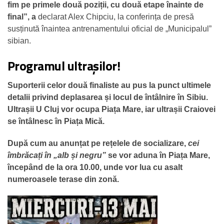
fim pe primele două poziții, cu două etape înainte de
final”, a
declarat Alex Chipciu, la conferința de presă
susținută înaintea antrenamentului oficial de „Municipalul”
sibian.
Programul ultrașilor!
Suporterii celor două finaliste au pus la punct ultimele
detalii privind deplasarea și locul de întâlnire în Sibiu.
Ultrașii U Cluj vor ocupa Piața Mare, iar ultrașii Craiovei
se întâlnesc în Piața Mică.
După cum au anunțat pe rețelele de socializare,
cei
îmbrăcați în „alb și negru”
se vor aduna în Piața Mare,
începând de la ora 10.00, unde vor lua cu asalt
numeroasele terase din zonă.