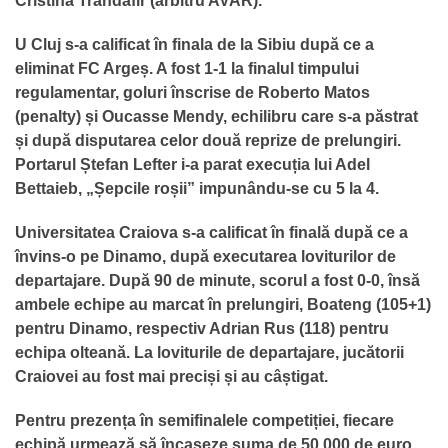
Cristina Trandafir (arbitru AVAR).
U Cluj s-a calificat în finala de la Sibiu după ce
a
eliminat FC Argeș. A fost 1-1 la finalul timpului
regulamentar, goluri înscrise de Roberto Matos
(penalty) și Oucasse Mendy, echilibru care s-a păstrat
și după disputarea celor două reprize de prelungiri.
Portarul Ștefan Lefter i-a parat execuția lui Adel
Bettaieb, „Șepcile roșii” impunându-se cu 5 la 4.
Universitatea Craiova s-a calificat în finală după ce a
învins-o pe Dinamo, după executarea loviturilor de
departajare. După 90 de minute, scorul a fost 0-0, însă
ambele echipe au marcat în prelungiri, Boateng (105+1)
pentru Dinamo, respectiv Adrian Rus (118) pentru
echipa olteană. La loviturile de departajare, jucătorii
Craiovei au fost mai preciși și au câștigat.
Pentru prezența în semifinalele competiției, fiecare
echipă urmează să încaseze suma de 50.000 de euro