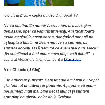
foto ultras24.ro – captură video Digi Sport TV
Ne-au susținut în număr foarte mare și acasă și în
deplasare, sper că i-am făcut fericiți. Am jucat foarte
multe meciuri în acest sezon, dar ținând cont că ne
așteaptă o finală nu avem motive să spunem că
suntem obosiți. O să dăm tot ce avem mai bun. Meciul
din semifinală a fost acum ceva timp, va fi diferit”
, a
declarat Alexandru Cicâldău, pentru
Digi Sport
.
Alex Chipciu (U Cluj):
”Un adversar puternic. Data trecută am jucat cu Sepsi
și a fost tot un adversar puternic. Aș spune că acum
noi suntem mult mai bine decât atunci și suntem
apropiați de nivelul celor de la Craiova.