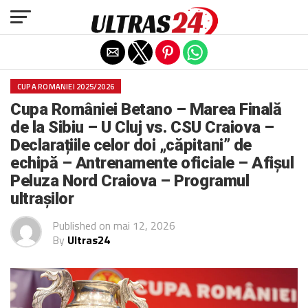
Exit mobile version
CUPA ROMANIEI 2025/2026
Cupa României Betano – Marea Finală
de la Sibiu – U Cluj vs. CSU Craiova –
Declarațiile celor doi „căpitani” de
echipă – Antrenamente oficiale – Afișul
Peluza Nord Craiova – Programul
ultrașilor
Published on
mai 12, 2026
By
Ultras24