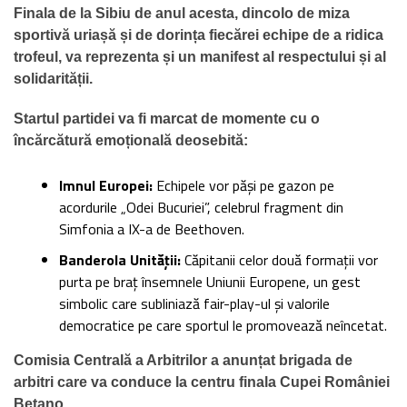
Finala de la Sibiu de anul acesta, dincolo de miza
sportivă uriașă și de dorința fiecărei echipe de a ridica
trofeul, va reprezenta și un manifest al respectului și al
solidarității.
Startul partidei va fi marcat de momente cu o
încărcătură emoțională deosebită:
Imnul Europei:
Echipele vor păși pe gazon pe
acordurile „Odei Bucuriei”, celebrul fragment din
Simfonia a IX-a de Beethoven.
Banderola Unității:
Căpitanii celor două formații vor
purta pe braț însemnele Uniunii Europene, un gest
simbolic care subliniază fair-play-ul și valorile
democratice pe care sportul le promovează neîncetat.
Comisia Centrală a Arbitrilor a anunțat brigada de
arbitri care va conduce la centru finala Cupei României
Betano.