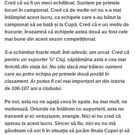
Cred că va fi un meci echilibrat. Suntem pe primele
locuri în campionat. Cred că de multe ori nu s-a mai
întâmplat acest lucru, ca echipele care s-au bătut la
campionat să se bată și la Cupă. Cred că e un motiv de
bucurie, înseamnă că echipele astea două au fost cele
mai bune din acest sezon competițional.
S-a schimbat foarte mult. Într-adevăr, am urcat. Cred că
pentru un suporter ‘U’ Cluj, săptămâna asta e cea mai
fericită din viața lui. Nu știu dacă mai trăiesc oameni
care au prins echipa pe primele două poziții în
clasament. Ar putea fi cel mai important an din istoria
de 106-107 ani a clubului.
Pe noi, asta nu ne agață ceva în spate, ba mai mult, ne
motivează. Oriunde ne întâlnim cu suporterii, asta ne
transmit și ei: entuziasm, energie. Nici ei nu cred că
sperau la acest lucru. Sincer să fiu, nici eu nu mă
gândeam că voi fi în situația să jucăm finala Cupei și să