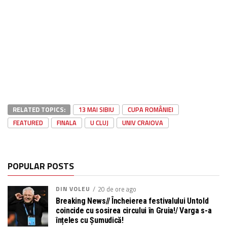
RELATED TOPICS:
13 MAI SIBIU
CUPA ROMÂNIEI
FEATURED
FINALA
U CLUJ
UNIV CRAIOVA
POPULAR POSTS
DIN VOLEU
20 de ore ago
Breaking News// Încheierea festivalului Untold
coincide cu sosirea circului în Gruia!/ Varga s-a
înțeles cu Șumudică!