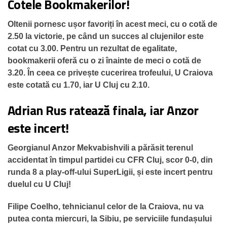
Cotele Bookmakerilor!
Oltenii pornesc ușor favoriți în acest meci, cu o cotă de
2.50 la victorie, pe când un succes al clujenilor este
cotat cu 3.00. Pentru un rezultat de egalitate,
bookmakerii oferă cu o zi înainte de meci o cotă de
3.20. În ceea ce privește cucerirea trofeului, U Craiova
este cotată cu 1.70, iar U Cluj cu 2.10.
Adrian Rus ratează finala, iar Anzor
este incert!
Georgianul Anzor Mekvabishvili a părăsit terenul
accidentat în timpul partidei cu CFR Cluj, scor 0-0, din
runda 8 a play-off-ului SuperLigii, și este incert pentru
duelul cu U Cluj!
Filipe Coelho, tehnicianul celor de la Craiova, nu va
putea conta miercuri, la Sibiu, pe serviciile fundașului