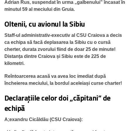
Adrian Rus, suspendat în urma „galbenului” încasat în
minutul 59 al meciului din Gruia.
Oltenii, cu avionul la Sibiu
Staff-ul administrativ-executiv al CSU Craiova a decis
ca echipa să facă deplasarea la Sibiu cu o cursă
cherter, durata zvorului fiind de doar 25 de minute!
Distanța dintre Craiova și Sibiu este de 225 de
kilometri.
Reîntoarcerea acasă va avea loc imediat după
încheierea meciului, la bordul aceleiași curse charter!
Declarațiile celor doi „căpitani” de
echipă
A;exandru Cicâldău (CSU Craiova):