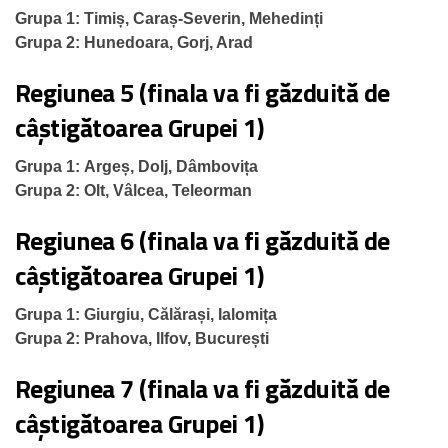
Grupa 1: Timiș, Caraș-Severin, Mehedinți
Grupa 2: Hunedoara, Gorj, Arad
Regiunea 5 (finala va fi găzduită de
câștigătoarea Grupei 1)
Grupa 1: Argeș, Dolj, Dâmbovița
Grupa 2: Olt, Vâlcea, Teleorman
Regiunea 6 (finala va fi găzduită de
câștigătoarea Grupei 1)
Grupa 1: Giurgiu, Călărași, Ialomița
Grupa 2: Prahova, Ilfov, București
Regiunea 7 (finala va fi găzduită de
câștigătoarea Grupei 1)