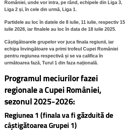
României, unde vor intra, pe rând, echipele din Liga 3,
Liga 2 și, în cele din urmă, Liga 1.
Partidele au loc în datele de 8 iulie, 11 iulie, respectiv 15
iulie 2026, iar finalele au loc în data de 18 iulie 2025.
Câștigătoarele grupelor vor juca finala regiunii, iar
echipa învingătoare va primi trofeul Cupei României
pentru regiunea respectivă și se va califica în
următoarea fază, Turul 1 din faza națională.
Programul meciurilor fazei
regionale a Cupei României,
sezonul 2025-2026:
Regiunea 1 (finala va fi găzduită de
câștigătoarea Grupei 1)