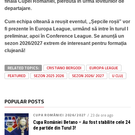
finala Cupei României, pierdută în urma loviturilor de
departajare.
Cum echipa olteană a reușit eventul, „Șepcile roșii” vor
fi prezente în Europa League, urmând să intre în turul I
preliminar, apoi în Conference League. Se anunță un
sezon 2026/2027 extrem de interesant pentru formația
clujeană!
RELATED TOPICS:
CRISTIANO BERGODI
EUROPA LEAGUE
FEATURED
SEZON 2025 2026
SEZON 2026/ 2027
U CLUJ
POPULAR POSTS
CUPA ROMÂNIEI 2026/2027
23 de ore ago
Cupa României Betano – Au fost stabilite cele 24
de partide din Turul 3!