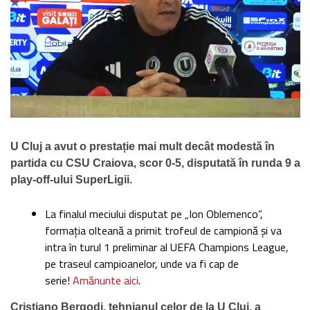
U Cluj a avut o prestație mai mult decât modestă în
partida cu CSU Craiova, scor 0-5, disputată în runda 9 a
play-off-ului SuperLigii.
La finalul meciului disputat pe „Ion Oblemenco”,
formația olteană a primit trofeul de campionă și va
intra în turul 1 preliminar al UEFA Champions League,
pe traseul campioanelor, unde va fi cap de
serie!
Amănunte aici
.
Cristiano Bergodi, tehnianul celor de la U Cluj, a