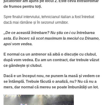
jucătorilor am ajuns pe locul 2. Este ceva extraordinar
de frumos pentru toți.
Spre finalul interviului, tehnicianul italian a fost întrebat
dacă mai rămâne și în sezonul următor.
„De ce această întrebare? Nu știu ce-i cu întrebarea
asta. Eu încerc să scot maximum la meciul cu Dinamo,
apoi vom vedea.
E normal ca un antrenor să aibă o discuție cu clubul,
după vom vedea. Eu am un contract, dar trebuie văzut
ce gândește și clubul.
Dacă
e un
început
nou, ne punem
la
masă
și
vedem ce
se
întâmplă
. Trebuie
făcută
o
analiză
, nu? Nu
că
nu a
mers, dar normal
că
mereu se poate
îmbunătăți
un lot.