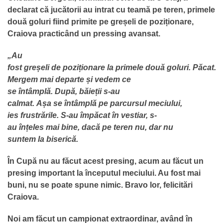
declarat că jucătorii au intrat cu teamă pe teren, primele
două goluri fiind primite pe greșeli de poziționare,
Craiova practicând un pressing avansat.
„Au
fost
greșeli
de
poziționare
la
primele
două
goluri.
Păcat
.
Mergem
mai
departe
și
vedem ce
se
întâmplă
.
După,
băieții
s-au
calmat.
Așa
se
întâmplă
pe parcursul meciului,
ies
frustrările
. S-au
împăcat
în
vestiar, s-
au
înțeles
mai
bine,
dacă
pe teren nu, dar nu
suntem
la
biserică
.
În Cupă nu au făcut acest presing, acum au făcut un
presing important la începutul meciului. Au fost mai
buni, nu se poate spune nimic. Bravo lor, felicitări
Craiova.
Noi am făcut un campionat extraordinar, având în