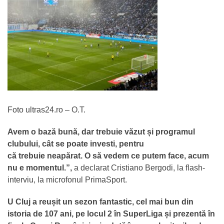
Foto ultras24.ro – O.T.
Avem o
bază
bună
, dar trebuie
văzut
și
programul
clubului,
cât
se poate
investi
, pentru
că
trebuie
neapărat
. O
să
vedem ce putem face, acum
nu e momentul.”,
a declarat Cristiano Bergodi, la flash-
interviu, la microfonul PrimaSport.
U Cluj a reușit un sezon fantastic, cel mai bun din
istoria de 107 ani, pe locul 2 în SuperLiga și prezentă în