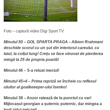
Foto – captură video Digi Sport TV
Minutul 50 – GOL SPARTA PRAGA – Albion Rrahmani
deschide scorul cu un șut din interiorul careului, cu
latul, la colțul lung! Crețu se face vinovat de pierderea
mingii la 25 de propria poartă!
Minutul 46 – S-a reluat meciul!
Minutul 45+4 – Prima repriză se încheie cu reflexul
uluitor al goalkeeeper-ului Isenko!
Minutul 38 – Anzor ratează de la punctul cu var!
Mijlocașul georgian a șuternic puternic, dar mingea a
lovit zidul peluzei!