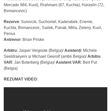
Mercado 984, Kuol), Rrahmani (67, Kuchta), Haraslin (72,
Birmancevic)
Rezerve
: Surovcik, Suchomel, Kaderabek, Eneme,
Kuchta, Birmancevic, Sailek, Panak, Milla, Zeleny, Kuol,
Penxa
Antrenor
: Brian Priske
Arbitru
: Jasper Vergoote (Belgia)/
Asistenți
: Michele
Seeldraeyers și Michael Geerolf (ambii Belgia)/
Arbitru
VAR
: Jan Boterberg (Belgia)/
Asistent VAR
: Bert Put
(Belgia)
REZUMAT VIDEO: