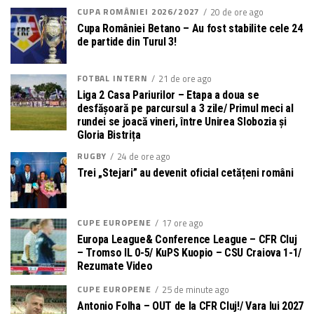
CUPA ROMÂNIEI 2026/2027
20 de ore ago
Cupa României Betano – Au fost stabilite cele 24
de partide din Turul 3!
FOTBAL INTERN
21 de ore ago
Liga 2 Casa Pariurilor – Etapa a doua se
desfășoară pe parcursul a 3 zile/ Primul meci al
rundei se joacă vineri, între Unirea Slobozia și
Gloria Bistrița
RUGBY
24 de ore ago
Trei „Stejari” au devenit oficial cetățeni români
CUPE EUROPENE
17 ore ago
Europa League& Conference League – CFR Cluj
– Tromso IL 0-5/ KuPS Kuopio – CSU Craiova 1-1/
Rezumate Video
CUPE EUROPENE
25 de minute ago
Antonio Folha – OUT de la CFR Cluj!/ Vara lui 2027