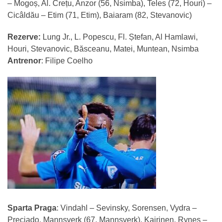
– Mogoș, Al. Crețu, Anzor (56, Nsimba), Teles (72, Houri) –
Cicâldău – Etim (71, Etim), Baiaram (82, Stevanovic)
Rezerve:
Lung Jr., L. Popescu, Fl. Ștefan, Al Hamlawi,
Houri, Stevanovic, Băsceanu, Matei, Muntean, Nsimba
Antrenor
: Filipe Coelho
Sparta Praga
: Vindahl – Sevinsky, Sorensen, Vydra –
Preciado, Mannsverk (67, Mannsverk), Kairinen, Rynes –