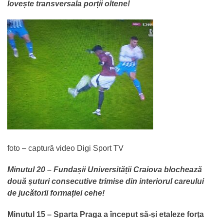
lovește transversala porții oltene!
foto – captură video Digi Sport TV
Minutul 20 – Fundașii Universității Craiova blochează
două șuturi consecutive trimise din interiorul careului
de jucătorii formației cehe!
Minutul 15 – Sparta Praga a început să-și etaleze forța