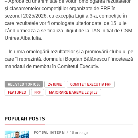
– Aprobă cu unanimitate de voturi omologarea rezultatelor
și clasamentelor competițiilor organizate de FRF în
sezonul 2025/2026, cu excepția Ligii a 3-a, competiție în
care rezultatele vor fi omologate ulterior datei de 15 iulie
când urmează a se finaliza litigiul de la TAS inițiat de CSM
Unirea Alba Iulia.
– În urma omologării rezultatelor și a promovării clubului pe
care îl reprezintă, domnului Bogdan Bălănescu îi încetează
mandatul de membru în Comitetul Executiv.
RELATED TOPICS:
24 IUNIE
COMITET EXECUTIV FRF
FEATURED
FRF
MAJORARE BAREME L2 ȘI L3
POPULAR POSTS
FOTBAL INTERN
16 ore ago