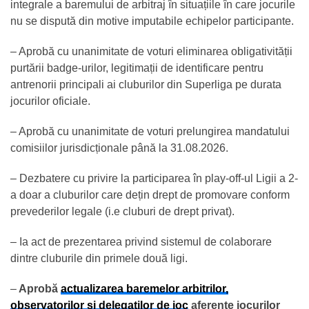
integrale a baremului de arbitraj în situațiile în care jocurile
nu se dispută din motive imputabile echipelor participante.
– Aprobă cu unanimitate de voturi eliminarea obligativității
purtării badge-urilor, legitimații de identificare pentru
antrenorii principali ai cluburilor din Superliga pe durata
jocurilor oficiale.
– Aprobă cu unanimitate de voturi prelungirea mandatului
comisiilor jurisdicționale până la 31.08.2026.
– Dezbatere cu privire la participarea în play-off-ul Ligii a 2-
a doar a cluburilor care dețin drept de promovare conform
prevederilor legale (i.e cluburi de drept privat).
– Ia act de prezentarea privind sistemul de colaborare
dintre cluburile din primele două ligi.
–
Aprobă
actualizarea baremelor arbitrilor,
observatorilor și delegaților de joc
aferente jocurilor