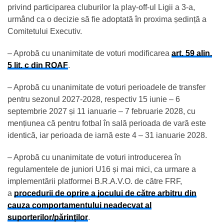
privind participarea cluburilor la play-off-ul Ligii a 3-a,
urmând ca o decizie să fie adoptată în proxima ședință a
Comitetului Executiv.
– Aprobă cu unanimitate de voturi modificarea
art. 59 alin.
5 lit. c din ROAF
.
– Aprobă cu unanimitate de voturi perioadele de transfer
pentru sezonul 2027-2028, respectiv 15 iunie – 6
septembrie 2027 și 11 ianuarie – 7 februarie 2028, cu
mențiunea că pentru fotbal în sală perioada de vară este
identică, iar perioada de iarnă este 4 – 31 ianuarie 2028.
– Aprobă cu unanimitate de voturi introducerea în
regulamentele de juniori U16 și mai mici, ca urmare a
implementării platformei B.R.A.V.O. de către FRF,
a
procedurii de oprire a jocului de către arbitru din
cauza comportamentului neadecvat al
suporterilor/părinților
.