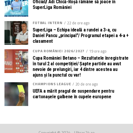
Oficial// Adi Chică-Roșă rămâne să joace în
SuperLiga României
FOTBAL INTERN
22 de ore ago
SuperLiga – Echipa ideală a rundei a 3-a, cu
Daniel Pancu „principal”/ Programul etapei a 4-a +
clasament
CUPA ROMÂNIEI 2026/2027
19 ore ago
Cupa României Betano – Rezultatele înregistrate
în turul 2 al competiției/ Șapte partide au avut
nevoie de prelungiri, iar 4 dintre acestea au
ajuns și la punctul cu var!
CHAMPIONS LEAGUE
20 de ore ago
UEFA a mărit pragul de suspendare pentru
cartonașele galbene în cupele europene
Copyright © 2024 - Ultras24.ro