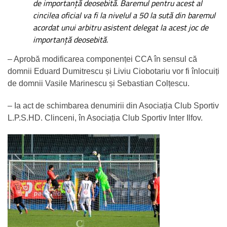
de importanță deosebită. Baremul pentru acest al
cincilea oficial va fi la nivelul a 50 la sută din baremul
acordat unui arbitru asistent delegat la acest joc de
importanță deosebită.
– Aprobă modificarea componenței CCA în sensul că
domnii Eduard Dumitrescu și Liviu Ciobotariu vor fi înlocuiți
de domnii Vasile Marinescu și Sebastian Colțescu.
– Ia act de schimbarea denumirii din Asociația Club Sportiv
L.P.S.HD. Clinceni, în Asociația Club Sportiv Inter Ilfov.