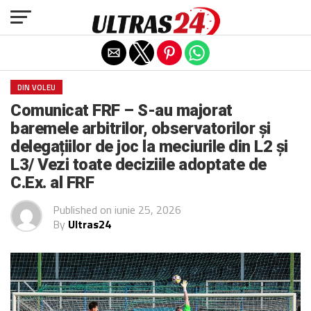
Exit mobile version
DIN VOLEU
Comunicat FRF – S-au majorat
baremele arbitrilor, observatorilor și
delegațiilor de joc la meciurile din L2 și
L3/ Vezi toate deciziile adoptate de
C.Ex. al FRF
Published on
iunie 25, 2026
By
Ultras24