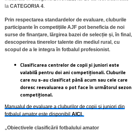
la
CATEGORIA 4
.
Prin respectarea standardelor de evaluare, cluburile
participante în competițiile AJF pot beneficia de noi
surse de finanțare, lărgirea bazei de selecție și, în final,
descoperirea tinerelor talente din mediul rural, cu
scopul de a le integra în fotbalul profesionist.
Clasificarea centrelor de copii și juniori este
valabilă pentru doi ani competiționali. Cluburile
care nu s-au clasificat până acum sau cele care
doresc reevaluarea o pot face în următorul sezon
competițional.
Manualul de evaluare a cluburilor de copii și juniori din
fotbalul amator este disponibil
AICI
.
„Obiectivele clasificării fotbalului amator