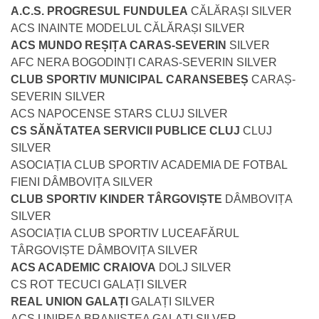
A.C.S. PROGRESUL FUNDULEA
CĂLĂRAȘI SILVER
ACS INAINTE MODELUL CĂLĂRAȘI SILVER
ACS MUNDO REȘIȚA CARAS-SEVERIN
SILVER
AFC NERA BOGODINȚI CARAS-SEVERIN SILVER
CLUB SPORTIV MUNICIPAL CARANSEBEȘ
CARAȘ-
SEVERIN SILVER
ACS NAPOCENSE STARS CLUJ SILVER
CS SĂNĂTATEA SERVICII PUBLICE CLUJ
CLUJ
SILVER
ASOCIAȚIA CLUB SPORTIV ACADEMIA DE FOTBAL
FIENI DÂMBOVIȚA SILVER
CLUB SPORTIV KINDER TÂRGOVIȘTE
DÂMBOVIȚA
SILVER
ASOCIAȚIA CLUB SPORTIV LUCEAFĂRUL
TÂRGOVIȘTE DÂMBOVIȚA SILVER
ACS ACADEMIC CRAIOVA
DOLJ SILVER
CS ROT TECUCI GALAȚI SILVER
REAL UNION GALAȚI
GALAȚI SILVER
ACS UNIREA BRANIȘTEA GALAȚI SILVER