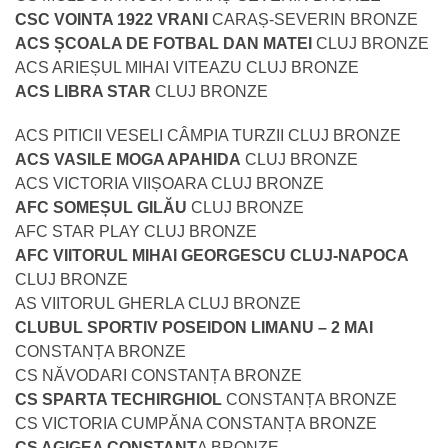
CSC VOINTA 1922 VRANI
CARAȘ-SEVERIN BRONZE
ACS ȘCOALA DE FOTBAL DAN MATEI
CLUJ BRONZE
ACS ARIEȘUL MIHAI VITEAZU CLUJ BRONZE
ACS LIBRA STAR
CLUJ BRONZE
ACS PITICII VESELI CÂMPIA TURZII CLUJ BRONZE
ACS VASILE MOGA APAHIDA
CLUJ BRONZE
ACS VICTORIA VIIȘOARA CLUJ BRONZE
AFC SOMEȘUL GILĂU
CLUJ BRONZE
AFC STAR PLAY CLUJ BRONZE
AFC VIITORUL MIHAI GEORGESCU CLUJ-NAPOCA
CLUJ BRONZE
AS VIITORUL GHERLA CLUJ BRONZE
CLUBUL SPORTIV POSEIDON LIMANU – 2 MAI
CONSTANȚA BRONZE
CS NĂVODARI CONSTANȚA BRONZE
CS SPARTA TECHIRGHIOL
CONSTANȚA BRONZE
CS VICTORIA CUMPĂNA CONSTANȚA BRONZE
CS AGIGEA CONSTANȚ
A BRONZE