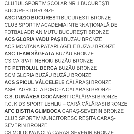
CLUBUL SPORTIV ȘCOLAR NR 1 BUCUREȘTI
BUCUREȘTI BRONZE
ASC INIZIO BUCUREȘTI
BUCUREȘTI BRONZE
CLUB SPORTIV ACADEMIA INTERNAȚIONALĂ DE
FOTBAL ADRIAN MUTU BUCUREȘTI BRONZE
ACS GLORIA VADU PAȘII
BUZĂU BRONZE
ACS MONTANA PĂTÂRLAGELE BUZĂU BRONZE
ASC TEAM SĂGEATA
BUZĂU BRONZE
CS CARPAȚI NEHOIU BUZĂU BRONZE
FC PETROLUL BERCA
BUZĂU BRONZE
SCM GLORIA BUZĂU BUZĂU BRONZE
ACS SPICUL VÂLCELELE
CĂLĂRAȘI BRONZE
ASFC AGRICOLA BORCEA CĂLĂRAȘI BRONZE
C.S. DUNĂREA CIOCĂNEȘTI
CĂLĂRAȘI BRONZE
F.C. KIDS SPORT LEHLIU – GARĂ CĂLĂRAȘI BRONZE
AFC BISTRA GLIMBOCA
CARAȘ-SEVERIN BRONZE
CLUB SPORTIV MUNCITORESC REȘITA CARAȘ-
SEVERIN BRONZE
CS MOLDOVA NOUĂ CARAȘ-SEVERIN BRONZE