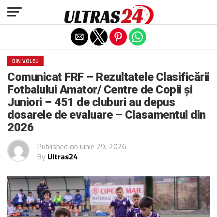
Exit mobile version
DIN VOLEU
Comunicat FRF – Rezultatele Clasificării
Fotbalului Amator/ Centre de Copii și
Juniori – 451 de cluburi au depus
dosarele de evaluare – Clasamentul din
2026
Published on
iunie 29, 2026
By
Ultras24