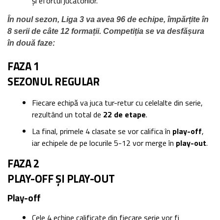
și efortul jucătorilor.
În noul sezon, Liga 3 va avea 96 de echipe, împărțite în
8 serii de câte 12 formații. Competiția se va desfășura
în două faze:
FAZA 1
SEZONUL REGULAR
Fiecare echipă va juca tur-retur cu celelalte din serie,
rezultând un total de
22 de etape
.
La final, primele 4 clasate se vor califica în
play-off
,
iar echipele de pe locurile 5-12 vor merge în
play-out
.
FAZA 2
PLAY-OFF ȘI PLAY-OUT
Play-off
Cele 4 echipe calificate din fiecare serie vor fi