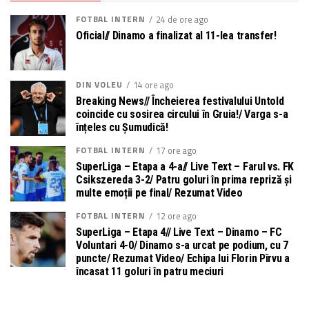
FOTBAL INTERN
24 de ore ago
Oficial// Dinamo a finalizat al 11-lea transfer!
DIN VOLEU
14 ore ago
Breaking News// Încheierea festivalului Untold
coincide cu sosirea circului în Gruia!/ Varga s-a
înțeles cu Șumudică!
FOTBAL INTERN
17 ore ago
SuperLiga – Etapa a 4-a// Live Text – Farul vs. FK
Csikszereda 3-2/ Patru goluri în prima repriză și
multe emoții pe final/ Rezumat Video
FOTBAL INTERN
12 ore ago
SuperLiga – Etapa 4// Live Text – Dinamo – FC
Voluntari 4-0/ Dinamo s-a urcat pe podium, cu 7
puncte/ Rezumat Video/ Echipa lui Florin Pîrvu a
încasat 11 goluri în patru meciuri