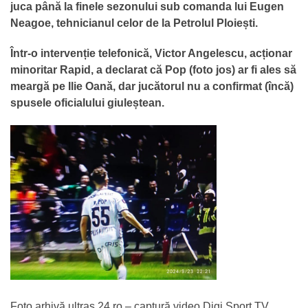
juca până la finele sezonului sub comanda lui Eugen
Neagoe, tehnicianul celor de la Petrolul Ploiești.
Într-o intervenție telefonică, Victor Angelescu, acționar
minoritar Rapid, a declarat că Pop (foto jos) ar fi ales să
meargă pe Ilie Oană, dar jucătorul nu a confirmat (încă)
spusele oficialului giuleștean.
Foto arhivă ultras 24.ro – captură video Digi Sport TV