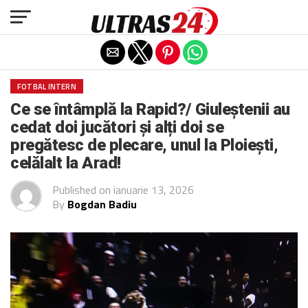
Exit mobile version
FOTBAL INTERN
Ce se întâmplă la Rapid?/ Giuleștenii au
cedat doi jucători și alți doi se
pregătesc de plecare, unul la Ploiești,
celălalt la Arad!
Published on
ianuarie 13, 2026
By
Bogdan Badiu