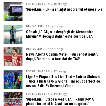
FOTBAL INTERN
16 ore ago
SuperLiga – LPF a anunțat programul etapei a 5-a
DIN VOLEU
21 de ore ago
Oficial/ „U” Cluj s-a despărțit de Alessandro
Murgia/ Mijlocașul italian este dorit de UTA
DIN VOLEU
22 de ore ago
News Alert// Cosmin Matei – suspendat pentru
dopaj!/ Verdictul a fost dat de TAS!
FOTBAL INTERN
17 ore ago
Liga 2 – Etapa a II-a/ Live Text – Unirea Slobozia
– Gloria Bistrița 0-3/ Gloria – început perfect de
sezon: 6 din 6!/ Rezumat Video
FOTBAL INTERN
15 ore ago
SuperLiga – Etapa a 4-a// UTA – Rapid 0-0/ A
plouat torențial la Arad, dar nu cu goluri/