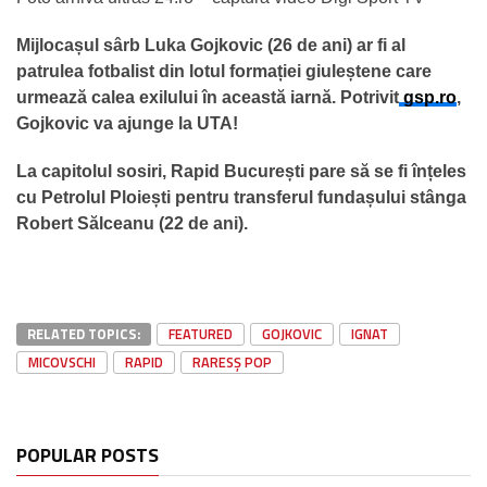
Mijlocașul sârb Luka Gojkovic (26 de ani) ar fi al
patrulea fotbalist din lotul formației giuleștene care
urmează calea exilului în această iarnă. Potrivit
gsp.ro
,
Gojkovic va ajunge la UTA!
La capitolul sosiri, Rapid București pare să se fi înțeles
cu Petrolul Ploiești pentru transferul fundașului stânga
Robert Sălceanu (22 de ani).
RELATED TOPICS:
FEATURED
GOJKOVIC
IGNAT
MICOVSCHI
RAPID
RARESȘ POP
POPULAR POSTS