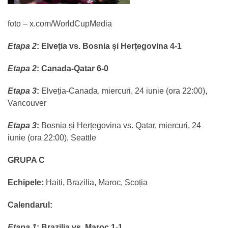
foto – x.com/WorldCupMedia
Etapa 2
:
Elveția vs. Bosnia și Herțegovina 4-1
Etapa 2
:
Canada-Qatar 6-0
Etapa 3
:
Elveția-Canada, miercuri, 24 iunie (ora 22:00),
Vancouver
Etapa 3
:
Bosnia și Herțegovina vs. Qatar, miercuri, 24
iunie (ora 22:00), Seattle
GRUPA C
Echipele:
Haiti, Brazilia, Maroc, Scoția
Calendarul:
Etapa 1
:
Brazilia vs. Maroc 1-1