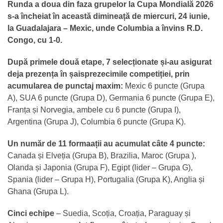
Runda a doua din faza grupelor la Cupa Mondială 2026
s-a încheiat în această dimineață de miercuri, 24 iunie,
la Guadalajara – Mexic, unde Columbia a învins R.D.
Congo, cu 1-0.
După primele două etape, 7 selecționate și-au asigurat
deja prezența în șaisprezecimile competiției, prin
acumularea de punctaj maxim:
Mexic 6 puncte (Grupa
A), SUA 6 puncte (Grupa D), Germania 6 puncte (Grupa E),
Franța și Norvegia, ambele cu 6 puncte (Grupa I),
Argentina (Grupa J), Columbia 6 puncte (Grupa K).
Un număr de 11 formaații au acumulat câte 4 puncte:
Canada și Elveția (Grupa B), Brazilia, Maroc (Grupa ),
Olanda și Japonia (Grupa F), Egipt (lider – Grupa G),
Spania (lider – Grupa H), Portugalia (Grupa K), Anglia și
Ghana (Grupa L).
Cinci echipe
– Suedia, Scoția, Croația, Paraguay și