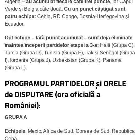
Algeria –
au acumulat fiecare câte trei puncte
, iar Capul
Verde și Belgia câte două.
Cu un punct câștigat sunt
patru echipe:
Cehia, RD Congo, Bosnia-Her’egovina și
Ecuador.
Opt echipe – fără punct acumulat – sunt deja eliminate
înaintea începerii partidelor etapei a 3-a:
Haiti (Grupa C),
Turcia (Grupa D), Tunisia (Grupa F), Irak și Senegal (Grupa
I), Iordania (Grupa J), Uzbekistan (Grupa K), Panama
(Grupa L).
PROGRAMUL PARTIDELOR și ORELE
de DISPUTARE (ora oficială a
României):
GRUPA A
Echipele
:
Mexic, Africa de Sud, Coreea de Sud, Republica
Cehă.