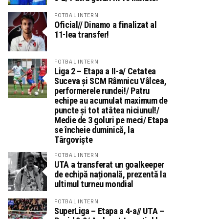
FOTBAL INTERN
Oficial// Dinamo a finalizat al
11-lea transfer!
FOTBAL INTERN
Liga 2 – Etapa a II-a/ Cetatea
Suceva și SCM Râmnicu Vâlcea,
performerele rundei!/ Patru
echipe au acumulat maximum de
puncte și tot atâtea niciunul!/
Medie de 3 goluri pe meci/ Etapa
se încheie duminică, la
Târgoviște
FOTBAL INTERN
UTA a transferat un goalkeeper
de echipă națională, prezentă la
ultimul turneu mondial
FOTBAL INTERN
SuperLiga – Etapa a 4-a// UTA –