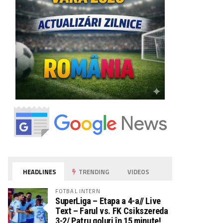
HEADLINES
TRENDING
VIDEOS
FOTBAL INTERN
SuperLiga – Etapa a 4-a// Live
Text – Farul vs. FK Csikszereda
3-2/ Patru goluri în 15 minute!