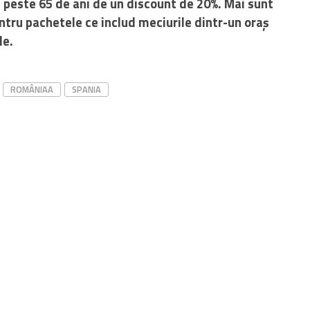
ta peste 65 de ani de un discount de 20%. Mai sunt
ntru pachetele ce includ meciurile dintr-un oraș
le.
ROMÂNIAA
SPANIA