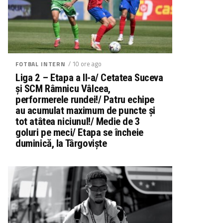
/ 10 ore ago
FOTBAL INTERN
Liga 2 – Etapa a II-a/ Cetatea Suceva
și SCM Râmnicu Vâlcea,
performerele rundei!/ Patru echipe
au acumulat maximum de puncte și
tot atâtea niciunul!/ Medie de 3
goluri pe meci/ Etapa se încheie
duminică, la Târgoviște