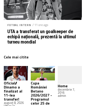
/ 11 ore ago
FOTBAL INTERN
UTA a transferat un goalkeeper de
echipă națională, prezentă la ultimul
turneu mondial
Cele mai citite
Oficial//
Cupa
Home
Dinamo a
României
decembrie 7,
finalizat al
Betano
2016
11-lea
2026/2027 -
admin
transfer!
Programul
august 8, 2026
celor 25 de
Ultras24