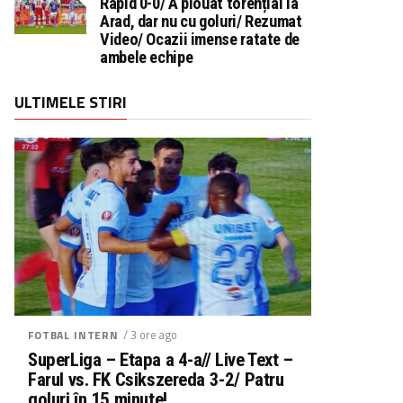
Rapid 0-0/ A plouat torențial la
Arad, dar nu cu goluri/ Rezumat
Video/ Ocazii imense ratate de
ambele echipe
ULTIMELE STIRI
/ 3 ore ago
FOTBAL INTERN
SuperLiga – Etapa a 4-a// Live Text –
Farul vs. FK Csikszereda 3-2/ Patru
goluri în 15 minute!