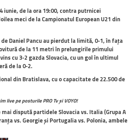
 iunie, de la ora 19:00, contra putrnicei
 doilea meci de la Campionatul European U21 din
i de Daniel Pancu au pierdut la limită, 0-1, în fața
ovitură de la 11 metri în prelungirile primului
nvins cu 3-2 gazda Slovacia, cu un gol în ultimul
ră de la 0-2.
ional din Bratislava, cu o capacitate de 22.500 de
gim live pe posturile PRO Tv și VOYO!
e mai dispută partidele Slovacia vs. Italia (Grupa A
ranța vs. Georgie și Portugalia vs. Polonia, ambele