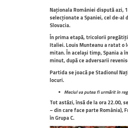
Naționala României dispută azi, 14
selecționate a Spaniei, cel de-al
Slovacia.
În prima etapă, tricolorii pregătiț
Italiei. Louis Munteanu a ratat o l
mitan. În același timp, Spania a î
minut, după ce adversarii revenise
Partida se joacă pe Stadionul Naț
locuri.
Meciul va putea fi urmărit în re
Tot astăzi, însă de la ora 22.00, s
– din care face parte România), F
în Grupa C.