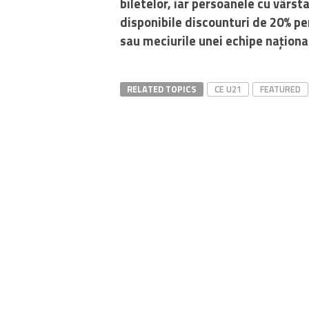
biletelor, iar persoanele cu vârs
disponibile discounturi de 20% pe
sau meciurile unei echipe naționa
RELATED TOPICS
CE U21
FEATURED