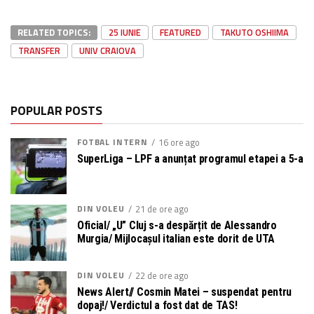
RELATED TOPICS:
25 IUNIE
FEATURED
TAKUTO OSHIIMA
TRANSFER
UNIV CRAIOVA
POPULAR POSTS
FOTBAL INTERN
16 ore ago
SuperLiga – LPF a anunțat programul etapei a 5-a
DIN VOLEU
21 de ore ago
Oficial/ „U” Cluj s-a despărțit de Alessandro
Murgia/ Mijlocașul italian este dorit de UTA
DIN VOLEU
22 de ore ago
News Alert// Cosmin Matei – suspendat pentru
dopaj!/ Verdictul a fost dat de TAS!