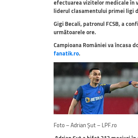
efectuarea vizitelor medicale în 
liderul clasamentului primei ligi 
Gigi Becali, patronul FCSB, a confi
următoarele ore.
Campioana României va încasa dou
fanatik.ro
.
Foto – Adrian Șut – LPF.ro
Adrian Șut a bifat 212 meciuri în 