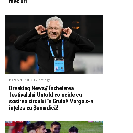
meciuri
/ 17 ore ago
DIN VOLEU
Breaking News// Încheierea
festivalului Untold coincide cu
sosirea circului în Gruia!/ Varga s-a
înțeles cu Șumudică!