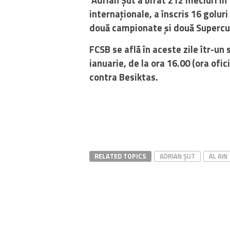
internaționale, a înscris 16 goluri
două campionate și două Supercu
FCSB se află în aceste zile îtr-un 
ianuarie, de la ora 16.00 (ora ofi
contra Besiktas.
RELATED TOPICS
ADRIAN ȘUT
AL AIN