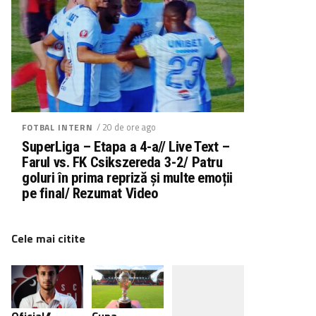
/ 20 de ore ago
FOTBAL INTERN
SuperLiga – Etapa a 4-a// Live Text –
Farul vs. FK Csikszereda 3-2/ Patru
goluri în prima repriză și multe emoții
pe final/ Rezumat Video
Cele mai citite
Oficial//
Cupa