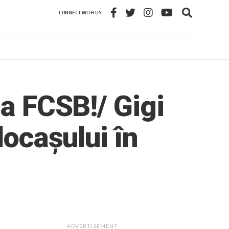
CONNECT WITH US
la FCSB!/ Gigi
locașului în
ADVERTISEMENT