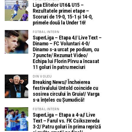
Liga Elitelor U16& U15 –
Rezultatele primei etape –
Scoruri de 19-0, 15-1 și 14-0,
primele două la Under 16!
FOTBAL INTERN
SuperLiga – Etapa 4// Live Text –
Dinamo – FC Voluntari 4-0/
Dinamo s-a urcat pe podium, cu
7 puncte/ Rezumat Video/
Echipa lui Florin Pîrvu a încasat
11 goluri în patru meciuri
DIN VOLEU
Breaking News// Încheierea
festivalului Untold coincide cu
sosirea circului în Gruia!/ Varga
s-a înțeles cu Șumudică!
FOTBAL INTERN
SuperLiga – Etapa a 4-a// Live
Text – Farul vs. FK Csikszereda
3-2/ Patru goluri în prima repriză