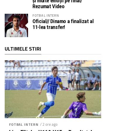
și multe emoții pe final/
Rezumat Video
FOTBAL INTERN
Oficial// Dinamo a finalizat al
11-lea transfer!
ULTIMELE STIRI
/ 2 ore ago
FOTBAL INTERN