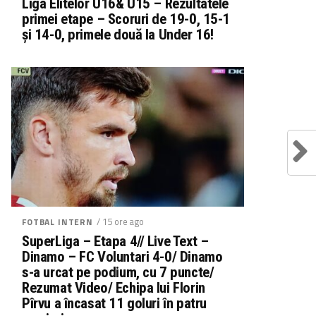
Liga Elitelor U16& U15 – Rezultatele
primei etape – Scoruri de 19-0, 15-1
și 14-0, primele două la Under 16!
/ 15 ore ago
FOTBAL INTERN
SuperLiga – Etapa 4// Live Text –
Dinamo – FC Voluntari 4-0/ Dinamo
s-a urcat pe podium, cu 7 puncte/
Rezumat Video/ Echipa lui Florin
Pîrvu a încasat 11 goluri în patru