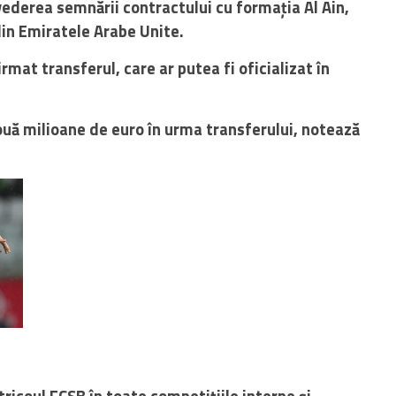
vederea semnării contractului cu formația Al Ain,
din Emiratele Arabe Unite.
rmat transferul, care ar putea fi oficializat în
ă milioane de euro în urma transferului, notează
tricoul FCSB în toate competițiile interne și