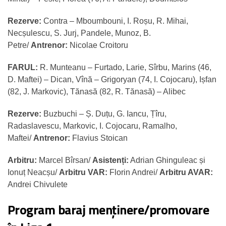
Rezerve:
Contra – Mboumbouni, I. Roșu, R. Mihai,
Necșulescu, S. Jurj, Pandele, Munoz, B.
Petre/
Antrenor:
Nicolae Croitoru
FARUL:
R. Munteanu – Furtado, Larie, Sîrbu, Marins (46,
D. Maftei) – Dican, Vînă – Grigoryan (74, I. Cojocaru), Ișfan
(82, J. Markovic), Tănasă (82, R. Tănasă) – Alibec
Rezerve:
Buzbuchi – Ș. Duțu, G. Iancu, Țîru,
Radaslavescu, Markovic, I. Cojocaru, Ramalho,
Maftei/
Antrenor:
Flavius Stoican
Arbitru:
Marcel Bîrsan/
Asistenți:
Adrian Ghinguleac și
Ionuț Neacșu/
Arbitru VAR:
Florin Andrei/
Arbitru AVAR:
Andrei Chivulete
Program baraj menținere/promovare