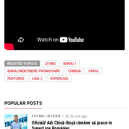
RELATED TOPICS:
23 MAI
BARAJ 1
BARAJ MENTINERE PROMOVARE
CHINDIA
FARUL
FEATURED
LIGA 2
SUPERLIGA
POPULAR POSTS
FOTBAL INTERN
20 de ore ago
Oficial// Adi Chică-Roșă rămâne să joace în
SuperLiga României