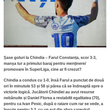
Șase goluri la Chindia – Farul Constanța, scor 3-3,
manșa tur a primului baraj pentru menținere/
promovare în SuperLiga, cine ar fi crezut?
Chindia a condus cu 1-0, însă Farul a punctat de două
ori în minutule 53 și 58 și părea că se îndreaptă spre o
victorie logică. Jucătorii Chindiei au avut resurse
nebănuite și Daniel Florea a restabilit egalitatea (70),
pentru ca Ivan Pesic, după o ratare cum rar se vede, a
înscris pentru 3-2, cu un șut din afara careului!