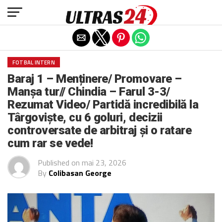
Exit mobile version
FOTBAL INTERN
Baraj 1 – Menținere/ Promovare –
Manșa tur// Chindia – Farul 3-3/
Rezumat Video/ Partidă incredibilă la
Târgoviște, cu 6 goluri, decizii
controversate de arbitraj și o ratare
cum rar se vede!
Published on
mai 23, 2026
By
Colibasan George