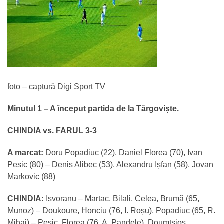
foto – captură Digi Sport TV
Minutul 1 – A început partida de la Târgoviște.
CHINDIA vs. FARUL 3-3
A marcat:
Doru Popadiuc (22), Daniel Florea (70), Ivan
Pesic (80) – Denis Alibec (53), Alexandru Ișfan (58), Jovan
Markovic (88)
CHINDIA:
Isvoranu – Martac, Bilali, Celea, Brumă (65,
Munoz) – Doukoure, Honciu (76, I. Roșu), Popadiuc (65, R.
Mihai) – Pesic, Florea (76, A. Pandele), Doumtsios