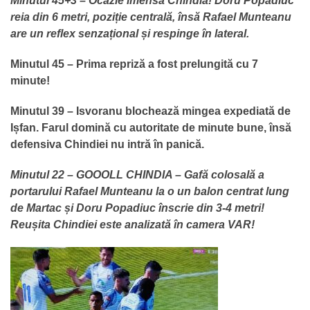
Minutul 45+3 – Ocazie imensă Chindia! Doru Popadiuc
reia din 6 metri, poziție centrală, însă Rafael Munteanu
are un reflex senzațional și respinge în lateral.
Minutul 45 – Prima repriză a fost prelungită cu 7
minute!
Minutul 39 – Isvoranu blochează mingea expediată de
Ișfan. Farul domină cu autoritate de minute bune, însă
defensiva Chindiei nu intră în panică.
Minutul 22 – GOOOLL CHINDIA – Gafă colosală a
portarului Rafael Munteanu la o un balon centrat lung
de Martac și Doru Popadiuc înscrie din 3-4 metri!
Reușita Chindiei este analizată în camera VAR!