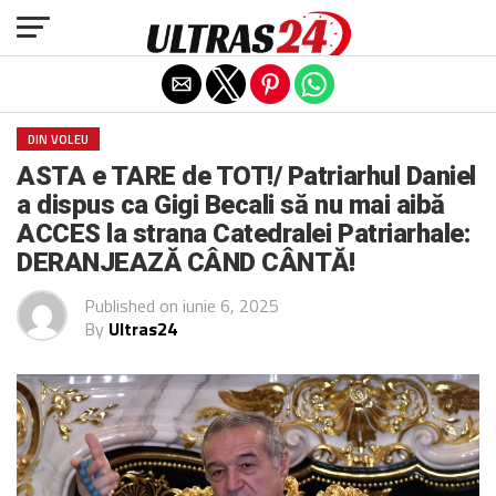
Exit mobile version
DIN VOLEU
ASTA e TARE de TOT!/ Patriarhul Daniel
a dispus ca Gigi Becali să nu mai aibă
ACCES la strana Catedralei Patriarhale:
DERANJEAZĂ CÂND CÂNTĂ!
Published on
iunie 6, 2025
By
Ultras24