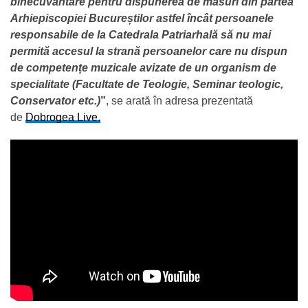
binecuvântare pentru dispunerea de măsuri din partea
Arhiepiscopiei Bucureștilor astfel încât persoanele
responsabile de la Catedrala Patriarhală să nu mai
permită accesul la strană persoanelor care nu dispun
de competențe muzicale avizate de un organism de
specialitate (Facultate de Teologie, Seminar teologic,
Conservator etc.)
”
, se arată în adresa prezentată
de
Dobrogea Live.