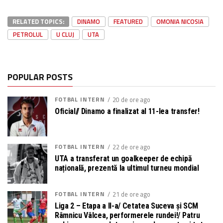
RELATED TOPICS:
DINAMO
FEATURED
OMONIA NICOSIA
PETROLUL
U CLUJ
UTA
POPULAR POSTS
FOTBAL INTERN
20 de ore ago
Oficial// Dinamo a finalizat al 11-lea transfer!
FOTBAL INTERN
22 de ore ago
UTA a transferat un goalkeeper de echipă
națională, prezentă la ultimul turneu mondial
FOTBAL INTERN
21 de ore ago
Liga 2 – Etapa a II-a/ Cetatea Suceva și SCM
Râmnicu Vâlcea, performerele rundei!/ Patru