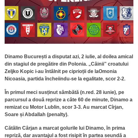
Dinamo București a disputat azi, 2 iulie, al doilea amical
din stagiul de pregătire din Polonia. „Câinii” croatului
Zeljko Kopic i-au întâlnit pe ciprioții de laOmonia
Nicoasia, partida încheiindu-se la egalitate, scor 2-2.
În primul meci susținut sâmbătă (n.red. 28 iunie), pe
parcursul a două reprize a câte 60 de minute, Dinamo a
remizat cu Motor Lublin, scor 3-3. Au marcat Cîrjan,
Soare și Abdallah (penalty).
Cătălin Cârjan a marcat golurile lui Dinamo, în prima
repriză, dar avantajul a fost risipit în partea seundă a