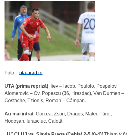
Foto –
uta-arad.ro
UTA (prima repriză)
Iliev – Iacob, Poulolo, Pospelov,
Alomerovic – Ov. Popescu (36, Hrezdac), Van Durmen –
Costache, Tzionis, Roman – Câmpan.
Au mai intrat
: Gorcea, Zsori, Dragoș, Matei. Țăroi,
Hodoșan, Iurasciuc, Calotă
„U” CLUJ vs. Slavia Praga (Cehia) 2-5 (0-4)/
Thiam (46),