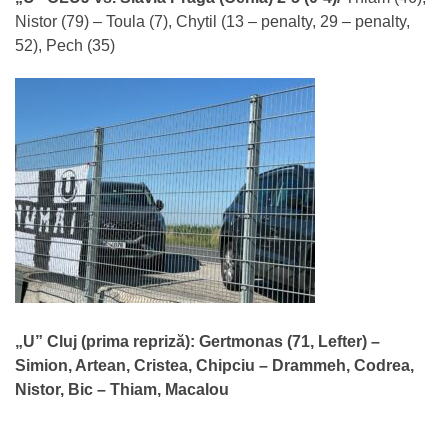
Nistor (79) – Toula (7), Chytil (13 – penalty, 29 – penalty,
52), Pech (35)
„U” Cluj (prima repriză): Gertmonas (71, Lefter) –
Simion, Artean, Cristea, Chipciu – Drammeh, Codrea,
Nistor, Bic – Thiam, Macalou