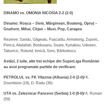
DINAMO vs. OMONIA NICOSIA 2-2 (2-0)
Dinamo: Roșca – Sivis, Mărginean, Boateng, Opruț –
Gnahore, Mihai, Cîrjan – Musi, Pop, Caragea
Rezerve: Sandu, Găgeatu, Pașcalău, Armstrong, Zujovic,
Perica, Abdallah, Bordușanu, Soare, Kyriakou, Udosen,
Tabuncic, Rotund, Ionică, Soro, Bărbulescu
Astăzi, 2 iulie, alte trei echipe din SuperLiga României
au avut programate partide de verificare:
PETROLUL vs. FK Vllaznia (Albania) 2-0 (2-0)/
K.
Doumtsios (19), D. Radu (36)
UTA vs. Zeleznicar Pancevo (Serbia) 1-0 (0-0)/
A. Roman
(59)