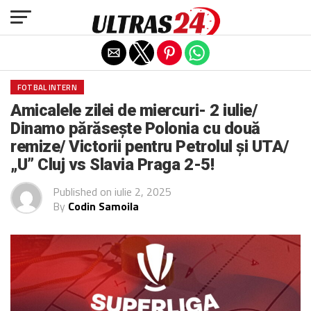
Exit mobile version
FOTBAL INTERN
Amicalele zilei de miercuri- 2 iulie/
Dinamo părăsește Polonia cu două
remize/ Victorii pentru Petrolul și UTA/
„U” Cluj vs Slavia Praga 2-5!
Published on
iulie 2, 2025
By
Codin Samoila