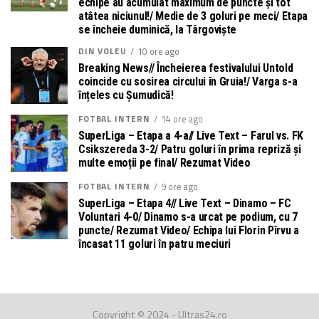
echipe au acumulat maximum de puncte și tot
atâtea niciunul!/ Medie de 3 goluri pe meci/ Etapa
se încheie duminică, la Târgoviște
DIN VOLEU
10 ore ago
Breaking News// Încheierea festivalului Untold
coincide cu sosirea circului în Gruia!/ Varga s-a
înțeles cu Șumudică!
FOTBAL INTERN
14 ore ago
SuperLiga – Etapa a 4-a// Live Text – Farul vs. FK
Csikszereda 3-2/ Patru goluri în prima repriză și
multe emoții pe final/ Rezumat Video
FOTBAL INTERN
9 ore ago
SuperLiga – Etapa 4// Live Text – Dinamo – FC
Voluntari 4-0/ Dinamo s-a urcat pe podium, cu 7
puncte/ Rezumat Video/ Echipa lui Florin Pîrvu a
încasat 11 goluri în patru meciuri
Copyright © 2024 - Ultras24.ro