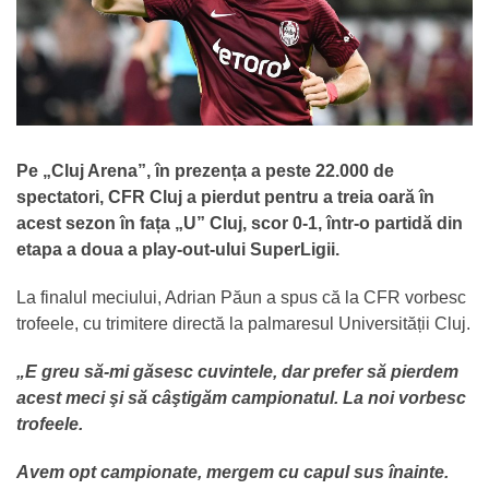
Pe „Cluj Arena”, în prezența a peste 22.000 de
spectatori, CFR Cluj a pierdut pentru a treia oară în
acest sezon în fața „U” Cluj, scor 0-1, într-o partidă din
etapa a doua a play-out-ului SuperLigii.
La finalul meciului, Adrian Păun a spus că la CFR vorbesc
trofeele, cu trimitere directă la palmaresul Universității Cluj.
„E greu să-mi găsesc cuvintele, dar prefer să pierdem
acest meci şi să câştigăm campionatul. La noi vorbesc
trofeele.
Avem opt campionate, mergem cu capul sus înainte.