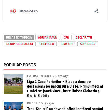
RELATED TOPICS:
ADRIAN PAUN
CFR
DECLARATIE
DERBY UL CLUJULUI
FEATURED
PLAY OFF
SUPERLIGA
POPULAR POSTS
FOTBAL INTERN
2 ore ago
Liga 2 Casa Pariurilor – Etapa a doua se
desfășoară pe parcursul a 3 zile/ Primul meci al
rundei se joacă vineri, între Unirea Slobozia și
Gloria Bistrița
RUGBY
5 ore ago
Trei „Stejari” au devenit oficial cetățeni români