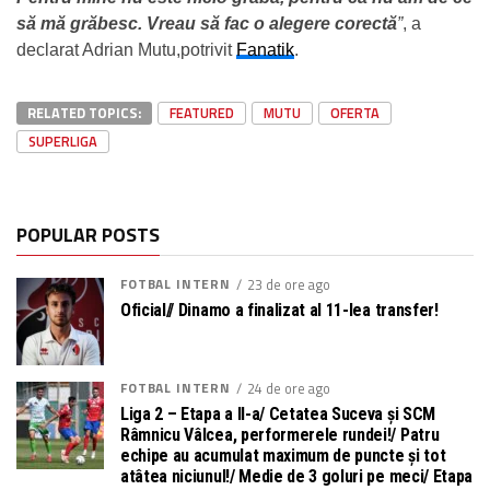
să mă grăbesc. Vreau să fac o alegere corectă
”
, a
declarat Adrian Mutu,potrivit
Fanatik
.
RELATED TOPICS:
FEATURED
MUTU
OFERTA
SUPERLIGA
POPULAR POSTS
FOTBAL INTERN
23 de ore ago
Oficial// Dinamo a finalizat al 11-lea transfer!
FOTBAL INTERN
24 de ore ago
Liga 2 – Etapa a II-a/ Cetatea Suceva și SCM
Râmnicu Vâlcea, performerele rundei!/ Patru
echipe au acumulat maximum de puncte și tot
atâtea niciunul!/ Medie de 3 goluri pe meci/ Etapa