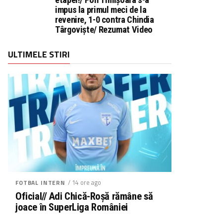
impus la primul meci de la
revenire, 1-0 contra Chindia
Târgoviște/ Rezumat Video
ULTIMELE STIRI
/ 14 ore ago
FOTBAL INTERN
Oficial// Adi Chică-Roșă rămâne să
joace în SuperLiga României