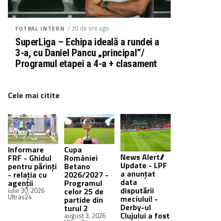
/ 20 de ore ago
FOTBAL INTERN
SuperLiga – Echipa ideală a rundei a
3-a, cu Daniel Pancu „principal”/
Programul etapei a 4-a + clasament
Cele mai citite
Informare
Cupa
News Alert//
FRF - Ghidul
României
Update - LPF
pentru părinți
Betano
a anunțat
- relația cu
2026/2027 -
data
agenții
Programul
disputării
iulie 30, 2026
celor 25 de
Ultras24
meciului! -
partide din
Derby-ul
turul 2
Clujului a fost
august 3, 2026