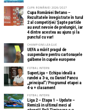
CUPA ROMÂNIEI 2026/2027
Cupa României Betano –
Rezultatele înregistrate în turul
2 al competiției/ Șapte partide
au avut nevoie de prelungiri, iar
4 dintre acestea au ajuns și la
punctul cu var!
CHAMPIONS LEAGUE
UEFA a mărit pragul de
suspendare pentru cartonașele
galbene în cupele europene
FOTBAL INTERN
SuperLiga – Echipa ideală a
rundei a 3-a, cu Daniel Pancu
„principal”/ Programul etapei a
4-a + clasament
FOTBAL INTERN
Liga 2 – Etapa 1 – Update –
Remiză in ultimul meci al
etapei!/ Poli Timișoara s-a